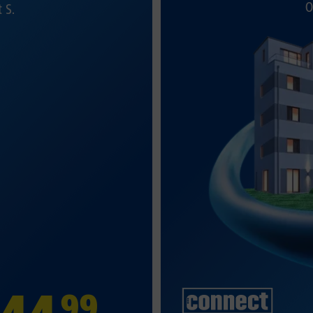
O
t S.
99