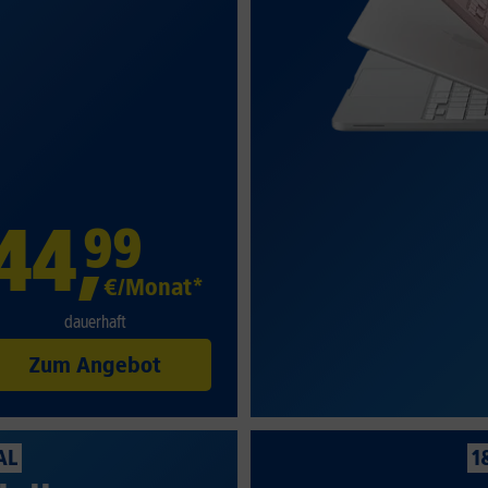
44
,
99
€/Monat*
dauerhaft
Zum Angebot
AL
1