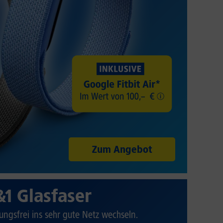
Zum Angebot
&1 Glasfaser
ungsfrei ins sehr gute Netz wechseln.