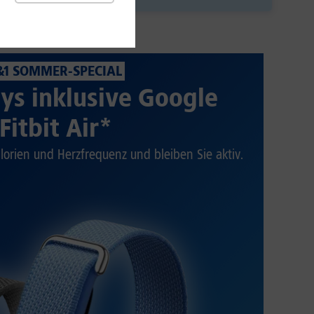
&1 SOMMER-SPECIAL
ys inklusive Google
Fitbit Air*
alorien und Herzfrequenz und bleiben Sie aktiv.