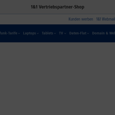
1&1 Vertriebspartner-Shop
Kunden werben
1&1 Webmail
funk-Tarife
Laptops
Tablets
TV
Daten-Flat
Domain & Web
1&1 SOMMER-SPECIAL
Farbelhaft
Jetzt alle iPhone-Modelle zum
Dauertiefpreis sichern.*