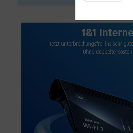
1&1 Intern
Jetzt unterbrechungsfrei ins sehr gu
Ohne doppelte Kosten