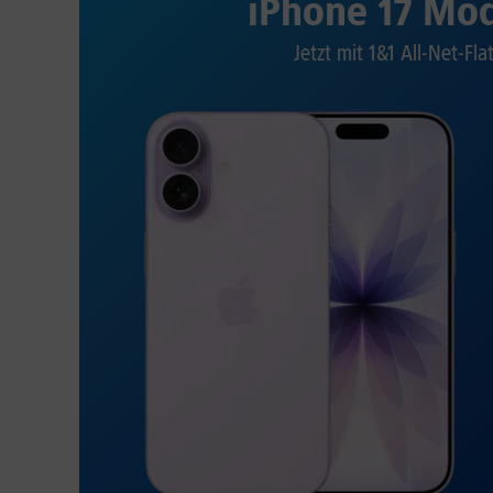
iPhone 17 Mod
Jetzt mit 1&1 All-Net-Fla