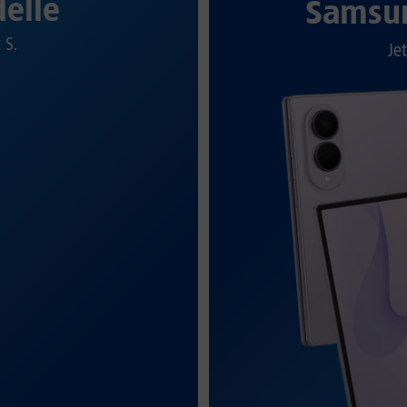
elle
Samsun
t S.
Jet