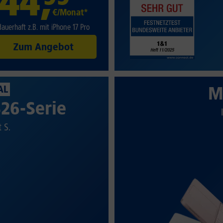
44
,
€/Monat*
dauerhaft z.B. mit iPhone 17 Pro
Zum Angebot
M
AL
26-Serie
t S.