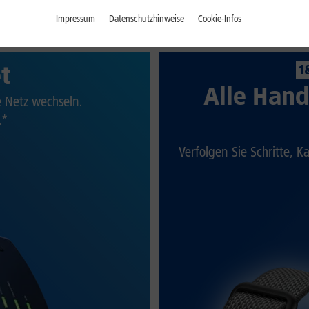
Impressum
Datenschutzhinweise
Cookie-Infos
et
1
Alle Hand
te Netz wechseln.
.*
Verfolgen Sie Schritte, K