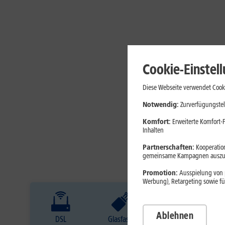
Cookie-Einstel
Diese Webseite verwendet Cooki
Notwendig:
Zurverfügungstel
Komfort:
Erweiterte Komfort-F
Inhalten
Partnerschaften:
Kooperation
gemeinsame Kampagnen auszuw
Promotion:
Ausspielung von p
Werbung), Retargeting sowie fü
Ablehnen
DSL
Glasfaser
Internet