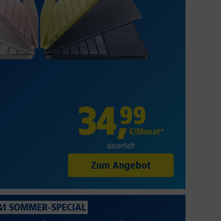
34
,
99
€/Monat*
dauerhaft
Zum Angebot
&1 SOMMER-SPECIAL