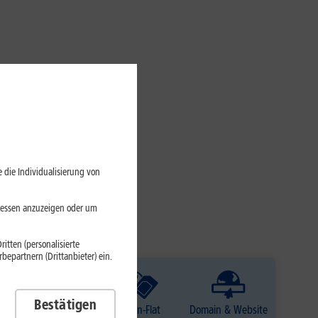
 die Individualisierung von
eressen anzuzeigen oder um
itten (personalisierte
epartnern (Drittanbieter) ein.
Bestätigen
TV
Daten-Flat
Domain & Website