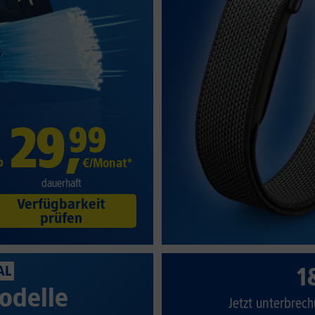
29
,
99
b
€/Monat*
dauerhaft
Verfügbarkeit
prüfen
1
AL
odelle
Jetzt unterbrech