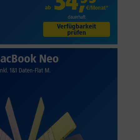
34
,
ab
€/Monat*
dauerhaft
Verfügbarkeit
prüfen
acBook Neo
Inkl. 1&1 Daten-Flat M.